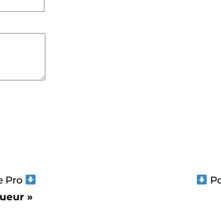
ke Pro
Po
gueur »